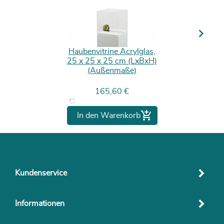
Next
Haubenvitrine Acrylglas,
25 x 25 x 25 cm (LxBxH)
(Außenmaße)
Preis
165,60 €

In den Warenkorb
Kundenservice
Informationen