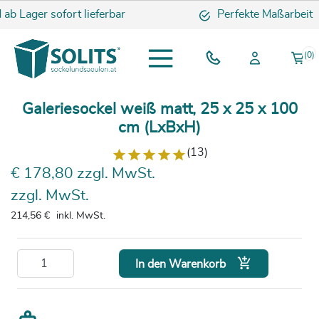
ab Lager sofort lieferbar
Perfekte Maßarbeit
(0)
Galeriesockel weiß matt, 25 x 25 x 100
cm (LxBxH)
(13)
€ 178,80 zzgl. MwSt.
zzgl. MwSt.
214,56 €
inkl. MwSt.

In den Warenkorb