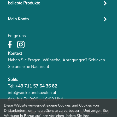
beliebte Produkte
Mein Konto
Folge uns
Kontakt
Haben Sie Fragen, Wünsche, Anregungen? Schicken
Sie uns eine Nachricht.
Solits
Tel:
+49 711 57 64 36 82
info@sockelundsaeulen.at
(Mo. bis Fr. 9:00 – 16:00 Uhr)
Diese Website verwendet eigene Cookies und Cookies von
Drittanbietern, um unsereDienste zu verbessern. Und zeigen Sie
Unsere Kunden beurteilen uns durchschnittlich mit 8,8
Werbung in Bezug auf Ihre Vorlieben, indem Sie Ihre