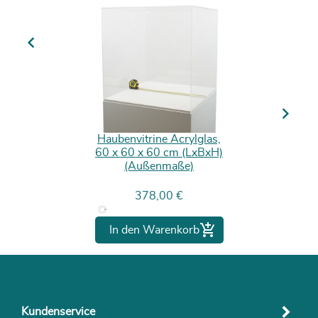
Previous
Next
Haubenvitrine Acrylglas,
60 x 60 x 60 cm (LxBxH)
(Außenmaße)
Preis
378,00 €

In den Warenkorb
Kundenservice