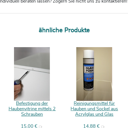
ndividuell beraten lassen? Zögern Sie nicht uns zu kontaktieren
ähnliche Produkte
Befestigung der
Reinigungsmittel für
Haubenvitrine mittels 2
Hauben und Sockel aus
Schrauben
Acrylglas und Glas
Preis
Preis
15,00 €
14,88 €