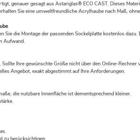
igt, genauer gesagt aus Astariglas® ECO CAST. Dieses Material b
 erhalten Sie eine umweltfreundliche Acrylhaube nach Maß, ohn
aube
en Sie die Montage der passenden Sockelplatte kostenlos dazu. Di
en Aufwand.
 Sollte Ihre gewünschte Größe nicht über den Online-Rechner ve
uelles Angebot, exakt abgestimmt auf Ihre Anforderungen.
aße, die nutzbare Innenfläche ist dementsprechend kleiner.
tärke.
as.
d zu berücksichtigen.