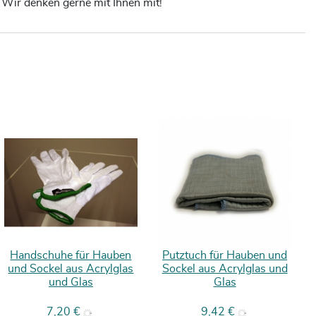
! Wir denken gerne mit Ihnen mit!
Handschuhe für Hauben
Putztuch für Hauben und
und Sockel aus Acrylglas
Sockel aus Acrylglas und
und Glas
Glas
Preis
Preis
7,20 €
9,42 €