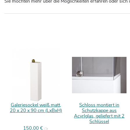
Sie möchten mehr über die Möglichkeiten erfahren oder sich i
Galeriesockel weiß matt,
Schloss montiert in
20 x 20 x 90 cm (LxBxH)
Schutzkappe aus
Acyrlglas, geliefert mit 2
Schlüssel
Preis
150,00 €