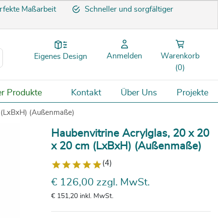
rfekte Maßarbeit
Schneller und sorgfältiger
Anmelden
Warenkorb
Eigenes Design
(0)
er Produkte
Kontakt
Über Uns
Projekte
cm (LxBxH) (Außenmaße)
Haubenvitrine Acrylglas, 20 x 20
x 20 cm (LxBxH) (Außenmaße)
(4)
€ 126,00 zzgl. MwSt.
€ 151,20
inkl. MwSt.